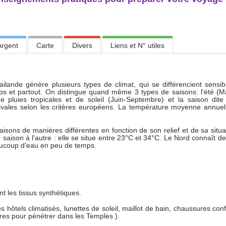
Argent
Carte
Divers
Liens et N° utiles
ailande génère plusieurs types de climat, qui se différencient sens
emps et partout. On distingue quand même 3 types de saisons: l'été (Ma
 pluies tropicales et de soleil (Juin-Septembre) et la saison dite '
stivales selon les critères européens. La température moyenne annuel
saisons de manières différentes en fonction de son relief et de sa sit
 saison à l'autre : elle se situe entre 23°C et 34°C. Le Nord connaît 
beaucoup d'eau en peu de temps.
t les tissus synthétiques.
es hôtels climatisés, lunettes de soleil, maillot de bain, chaussures conf
res pour pénétrer dans les Temples ).