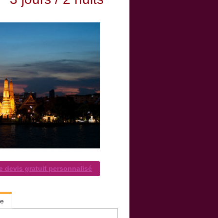
e devis gratuit personnalisé
te