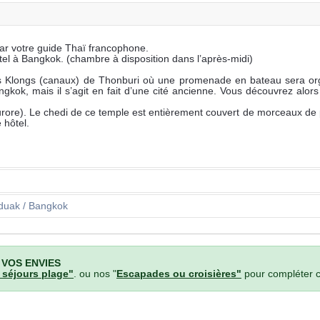
par votre guide Thaï francophone.
hôtel à Bangkok. (chambre à disposition dans l’après-midi)
es Klongs (canaux) de Thonburi où une promenade en bateau sera org
kok, mais il s’agit en fait d’une cité ancienne. Vous découvrez alors 
urore). Le chedi de ce temple est entièrement couvert de morceaux de p
e hôtel.
duak / Bangkok
 VOS ENVIES
 séjours plage"
. ou nos "
Escapades ou croisières"
pour compléter 