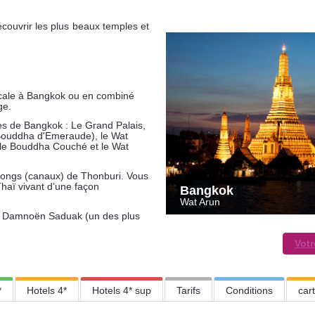
ouvrir les plus beaux temples et
escale à Bangkok ou en combiné
ge.
les de Bangkok : Le Grand Palais,
Bouddha d'Emeraude), le Wat
 le Bouddha Couché et le Wat
longs (canaux) de Thonburi. Vous
haï vivant d’une façon
Bangkok
Wat Arun
de Damnoën Saduak (un des plus
.
Votr
*
Hotels 4*
Hotels 4* sup
Tarifs
Conditions
car