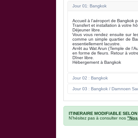
Jour 01: Bangkok
Accueil à l’aéroport de Bangkok 
Transfert et installation à votre 
Déjeuner libre.
Vous vous rendez ensuite sur l
comme un simple quartier de Bang
essentiellement lacustre.
Arrêt au Wat Arun (Temple de l’A
en forme de fleurs. Retour à votr
Dîner libre.
Hébergement à Bangkok
Jour 02 : Bangkok
Jour 03 : Bangkok / Damnoen Sa
ITINERAIRE MODIFIABLE SELON
N’hésitez pas à consulter nos
"Nos